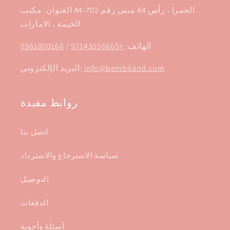
العنوان: مكتب A4-702 مبنى رقم A4 الحمرا ، رأس
الخيمة ، الامارات
الهاتف:
+97143556665
/
0561800166
info@bembiland.com
البريد الإلكتروني:
روابط مفيدة
اتصل بنا
سياسة الاسترجاع والاسترداد
التوصيل
الدفعات
أسئلة وأجوبة