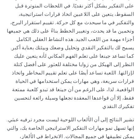
على التفكير بشكل أكثر نقديًا. في اللحظات المتوترة قبل
السقوط، يتعين على اللاعبين اتخاذ قرارات استراتيجية،
والتفكير في ما سيحدث مع كل حركة. تقييم استقرار البرج،
وتخمين ما قد يحدث، وتغيير الخطط بناءً على ذلك هي جميعها
أجزاء مهمة من اللعب الجيد. هذه النشاط العقلي الكامل
يسمح لك بالتفكير النقدي وتحليل وضعك وبيئتك بعناية أكبر.
كما تساعد جينغا على تعلم الفهم المكاني لأنه يتعين عليك
النظر إلى الهيكل من زوايا مختلفة للعثور على أفضل كتلة
لإزالتها. اللعبة تساعد أيضًا على تعلم تقييم المخاطر واتخاذ
قرارات سريعة، وهي مهارات يمكن استخدامها في الحياة
الواقعية. لذا، على الرغم من أن جينغا قد تبدو كلعبة ممتعة
فقط، إلا أن قواعدها المعقدة تجعلها وسيلة رائعة لتحسين
تفكيرك النقدي
تشير النتائج إلى أن الألعاب اللوحية ليست مجرد ترفيه عبثي.
إنها تسهل نمو مهارات التفكير الاستراتيجي الخاصة بك، والتي
يمكن تطبيقها في جميع المجالات. الانخراط في الألغاز،