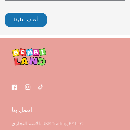
تيك
انستغرام
فيسبوك
توك
اتصل بنا
الاسم التجاري: UKR Trading FZ LLC