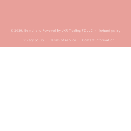
© 2026,
Bembiland
Powered by UKR Trading FZ LLC
Refund policy
Privacy policy
Terms of service
Contact information