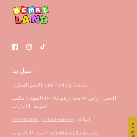
تيك
انستغرام
فيسبوك
توك
اتصل بنا
الاسم التجاري: UKR Trading FZ LLC
العنوان: مكتب A4-702 مبنى رقم A4 الحمرا ، رأس
الخيمة ، الامارات
الهاتف:
+97143556665
/
0561800166
Chat with us
Chat with us
info@bembiland.com
البريد الإلكتروني: