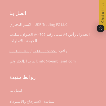
توك
Chat with us
Chat with us
اتصل بنا
الاسم التجاري: UKR Trading FZ LLC
العنوان: مكتب A4-702 مبنى رقم A4 الحمرا ، رأس
الخيمة ، الامارات
الهاتف:
+97143556665
/
0561800166
info@bembiland.com
البريد الإلكتروني:
روابط مفيدة
اتصل بنا
سياسة الاسترجاع والاسترداد