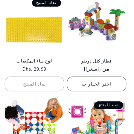
نفاذ المنتج
قطار كتل دوبلو
لوح بناء المكعبات
Regular
من {{سعر}}
Regular
Dhs. 29.99
price
price
اختر الخيارات
نفاذ المنتج
نفاذ المنتج