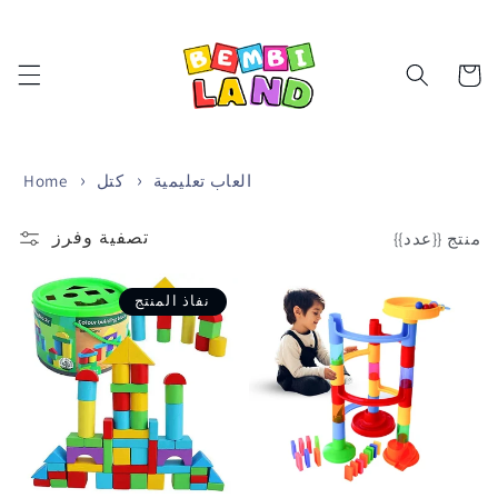
تخطى
الى
المحتوى
Cart
العاب تعليمية
كتل
Home
تصفية وفرز
منتج {{عدد}}
نفاذ المنتج