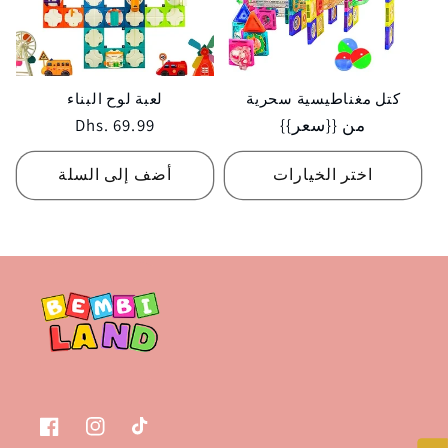
كتل مغناطيسية سحرية
لعبة لوح البناء
Regular
من {{سعر}}
Regular
Dhs. 69.99
price
price
اختر الخيارات
أضف إلى السلة
تيك
انستغرام
فيسبوك