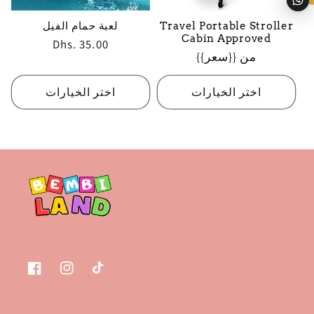
Travel Portable Stroller
لعبة حمام الفيل
Cabin Approved
Regular
Dhs. 35.00
Regular
من {{سعر}}
price
price
اختر الخيارات
اختر الخيارات
تيك
انستغرام
فيسبوك
توك