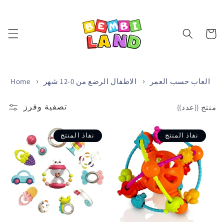
تخطى
الى
المحتوى
Cart
العاب حسب العمر
الاطفال الرضع من 0-12 شهر
Home
تصفية وفرز
منتج {{عدد}}
نفاذ المنتج
نفاذ المنتج